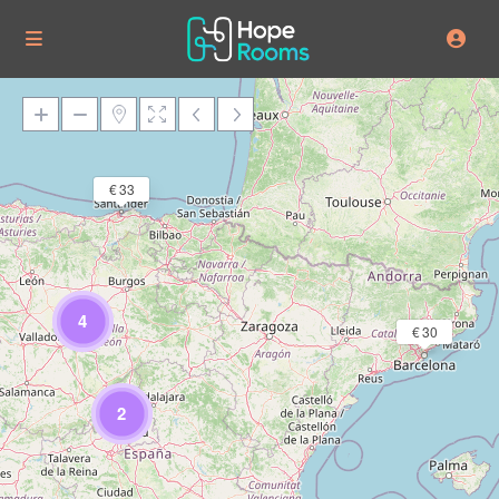
€ 33
Cargando mapas
4
€ 30
2