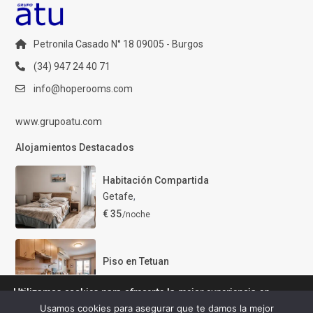
Petronila Casado N° 18 09005 - Burgos
(34) 947 24 40 71
info@hoperooms.com
www.grupoatu.com
Alojamientos Destacados
Habitación Compartida
Getafe
,
€ 35
/noche
Piso en Tetuan
€ 40
/noche
Utilizamos cookies para ofrecerte la mejor experiencia en
nuestra web.
Usamos cookies para asegurar que te damos la mejor