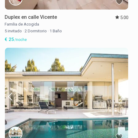
Duplex en calle Vicente
5.00
Familia de Acogida
5 invitado
·
2 Dormitorio
·
1 Baño
€ 25
/noche