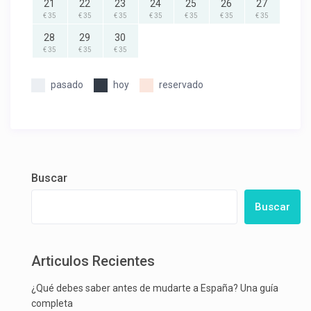
21
22
23
24
25
26
27
€ 35
€ 35
€ 35
€ 35
€ 35
€ 35
€ 35
28
29
30
€ 35
€ 35
€ 35
pasado
hoy
reservado
Buscar
Buscar
Articulos Recientes
¿Qué debes saber antes de mudarte a España? Una guía
completa