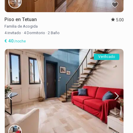
Piso en Tetuan
5.00
Familia de Acogida
4 invitado
·
4 Dormitorio
·
2 Baño
€ 40
/noche
Verificado