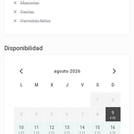
Mascotas
Fiestas
Permitido Niños
Disponibilidad
agosto 2026
L
M
X
J
V
S
D
1
2
9
3
4
5
6
7
8
€ 35
10
11
12
13
14
15
16
€ 35
€ 35
€ 35
€ 35
€ 35
€ 35
€ 35