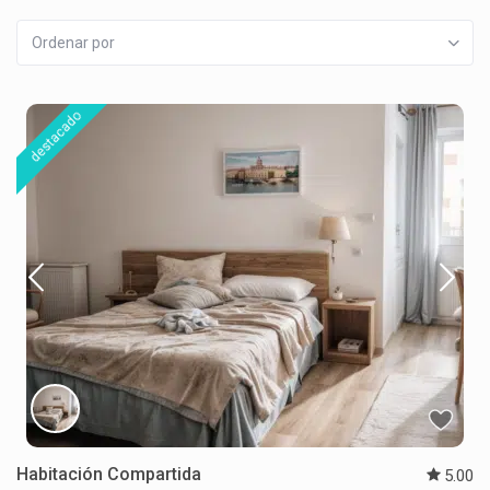
Ordenar por
destacado
Habitación Compartida
5.00