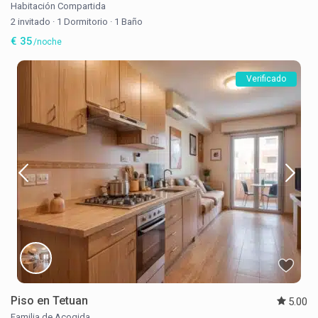
Habitación Compartida
2 invitado
·
1 Dormitorio
·
1 Baño
€ 35
/noche
Verificado
Piso en Tetuan
5.00
Familia de Acogida