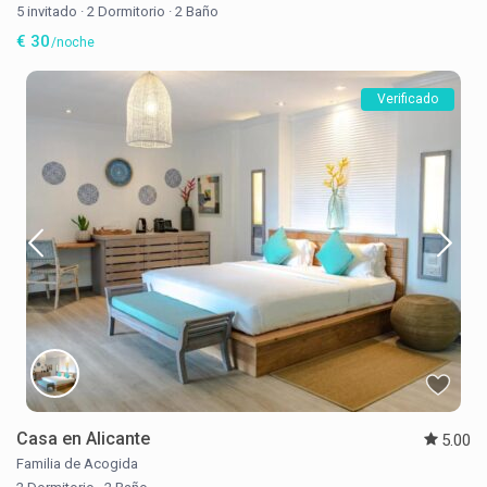
5 invitado
·
2 Dormitorio
·
2 Baño
€ 30
/noche
Verificado
Casa en Alicante
5.00
Familia de Acogida