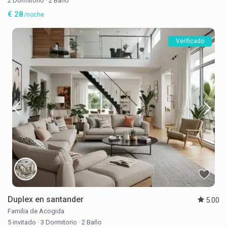
2 Dormitorio
·
2 Baño
€ 28
/noche
Verificado
Duplex en santander
5.00
Familia de Acogida
5 invitado
·
3 Dormitorio
·
2 Baño