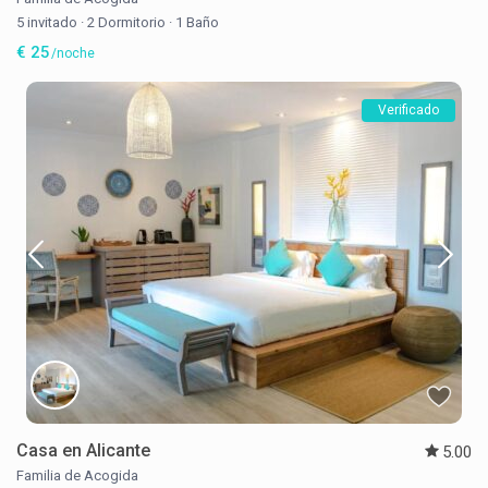
5 invitado
·
2 Dormitorio
·
1 Baño
€ 25
/noche
Verificado
Casa en Alicante
5.00
Familia de Acogida