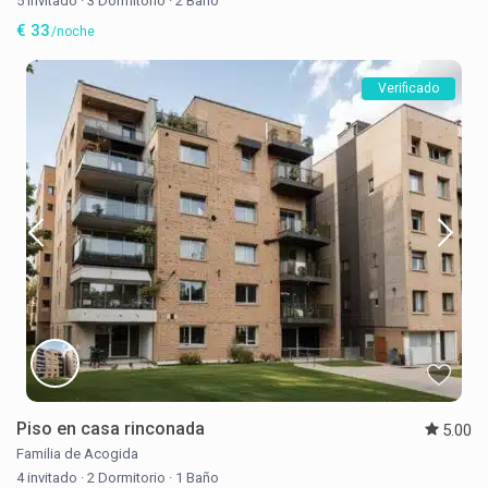
5 invitado
·
3 Dormitorio
·
2 Baño
€ 33
/noche
Verificado
Piso en casa rinconada
5.00
Familia de Acogida
4 invitado
·
2 Dormitorio
·
1 Baño