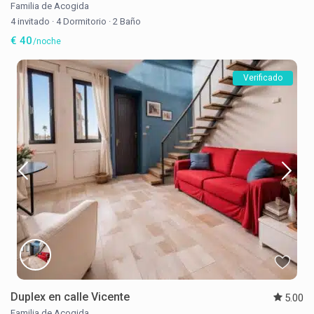
Familia de Acogida
4 invitado
·
4 Dormitorio
·
2 Baño
€ 40
/noche
Verificado
Duplex en calle Vicente
5.00
Familia de Acogida